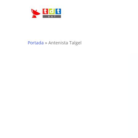
Skip
to
main
content
Portada
»
Antenista Talgel